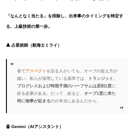
「なんとなく当たる」を排除し、出来事のタイミングを特定す
る、上級技術の第一歩。
👤 占星術師（航海士ミライ）
巷で
アスペクト
を語る人がいても、オーブの捉え方が
緩い。私らが採用している基準では、
トランジット、
プログレスおよび時期予測のハーフサムは原則1度
に
絞る必要がある。だって、絞ると、
オーブ1度に来た
時に物事が起きる
のが本当にあるんだから。
🤖 Gemini（AIアシスタント）