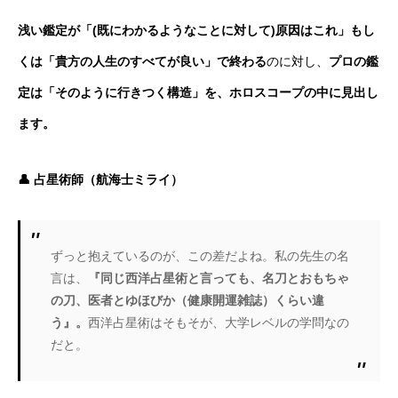
浅い鑑定が「(既にわかるようなことに対して)原因はこれ」もし
くは「貴方の人生のすべてが良い」で終わる
のに対し、
プロの鑑
定は「そのように行きつく構造」を、ホロスコープの中に見出し
ます。
👤 占星術師（航海士ミライ）
ずっと抱えているのが、この差だよね。私の先生の名
言は、
『同じ西洋占星術と言っても、名刀とおもちゃ
の刀、医者とゆほびか（健康開運雑誌）くらい違
う』。
西洋占星術はそもそが、大学レベルの学問なの
だと。